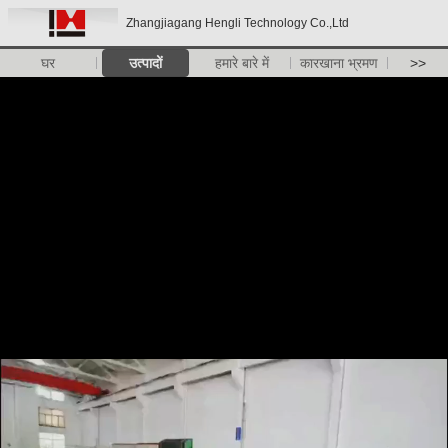
Zhangjiagang Hengli Technology Co.,Ltd
घर
उत्पादों
हमारे बारे में
कारखाना भ्रमण
>>