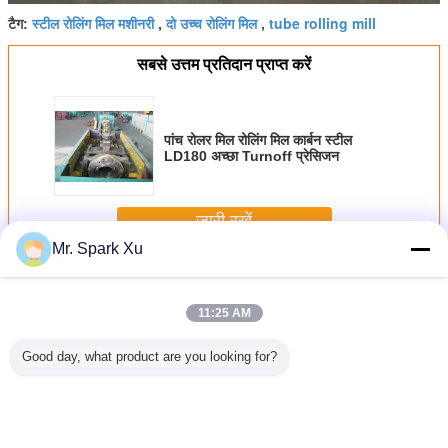
स्टील रोलिंग मिल मशीनरी
दो उच्च रोलिंग मिल
tube rolling mill
टैग:
,
,
सबसे उत्तम प्रतिदान प्राप्त करें
पांच रोलर मिल रोलिंग मिल कार्बन स्टील
LD180 अच्छा Turnoff प्रेसिजन
जारी रखें
Mr. Spark Xu
स्टील रोलिंग मिल
अधिक
11:25 AM
Good day, what product are you looking for?
ss Steel
ओडी के लिए दो रोलर
औद्योगिक इस्पात दो
स्टेनलेस स्टील पाइप
Two-Rolle
el Rollng
स्टील रोलिंग मिल
रोल मिल मशीन, 680
इस्पात रोलिंग मिल
Rolling
ll
मशीनरी - 108 मिमी
मिमी रोल व्यास ट्यूब
उपकरण, दो उच्च रोलिंग
Machi
सीमलेस कार्बन स्टील
मशीन बनाना
मिल
ट्यूब