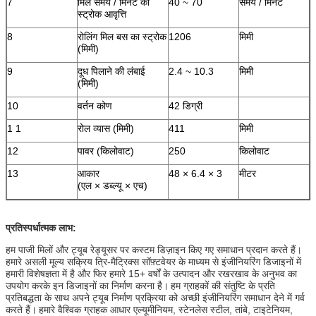
7
मिल समय / मिनट की
40 ~ 70
समय / मिनट
स्ट्रोक आवृत्ति
8
रोलिंग मिल बस का स्ट्रोक
1206
मिमी
(मिमी)
9
दूध पिलाने की लंबाई
2.4 ~ 10.3
मिमी
(मिमी)
10
वर्तन कोण
42 डिग्री
1 1
रोल व्यास (मिमी)
411
मिमी
12
पावर (किलोवाट)
250
किलोवाट
13
आकार
48 × 6.4 × 3
मीटर
(एल × डब्ल्यू × एच)
प्रतिस्पर्धात्मक लाभ:
हम पाजी मिलों और ट्यूब रेड्यूसर पर कस्टम डिज़ाइन किए गए समाधान प्रदान करते हैं।
हमारे असली मूल्य सक्रिय त्रि-मैट्रिक्स सॉफ़्टवेयर के माध्यम से इंजीनियरिंग डिजाइनों में
हमारी विशेषज्ञता में है और फिर हमारे 15+ वर्षों के उत्पादन और रखरखाव के अनुभव का
उपयोग करके इन डिजाइनों का निर्माण करना है।
हम ग्राहकों की संतुष्टि के प्रति
प्रतिबद्धता के साथ अपने ट्यूब निर्माण प्रक्रिया को अच्छी इंजीनियरिंग समाधान देने में गर्व
करते हैं।
हमारे वैश्विक ग्राहक आधार एल्यूमीनियम, स्टेनलेस स्टील, तांबे, टाइटेनियम,