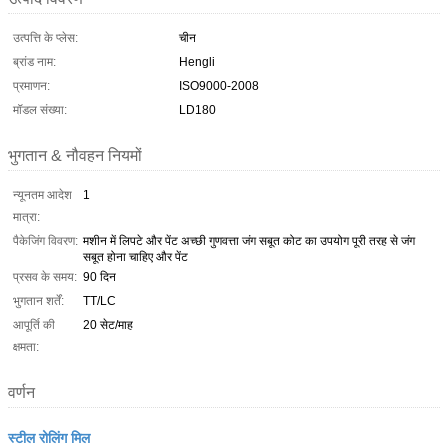
उत्पत्ति के प्लेस:
चीन
ब्रांड नाम:
Hengli
प्रमाणन:
ISO9000-2008
मॉडल संख्या:
LD180
भुगतान & नौवहन नियमों
न्यूनतम आदेश
1
मात्रा:
पैकेजिंग विवरण:
मशीन में लिपटे और पेंट अच्छी गुणवत्ता जंग सबूत कोट का उपयोग पूरी तरह से जंग
सबूत होना चाहिए और पेंट
प्रसव के समय:
90 दिन
भुगतान शर्तें:
TT/LC
आपूर्ति की
20 सेट/माह
क्षमता:
वर्णन
स्टील रोलिंग मिल